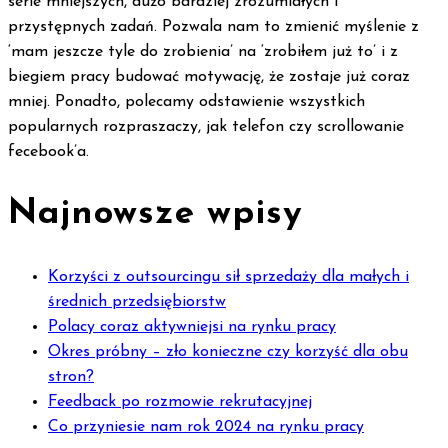
serie mniejszych, dużo bardziej zrozumiałych I
przystępnych zadań. Pozwala nam to zmienić myślenie z
‘mam jeszcze tyle do zrobienia’ na ‘zrobiłem już to’ i z
biegiem pracy budować motywację, że zostaje już coraz
mniej. Ponadto, polecamy odstawienie wszystkich
popularnych rozpraszaczy, jak telefon czy scrollowanie
fecebook’a.
Najnowsze wpisy
Korzyści z outsourcingu sił sprzedaży dla małych i
średnich przedsiębiorstw
Polacy coraz aktywniejsi na rynku pracy
Okres próbny – zło konieczne czy korzyść dla obu
stron?
Feedback po rozmowie rekrutacyjnej
Co przyniesie nam rok 2024 na rynku pracy