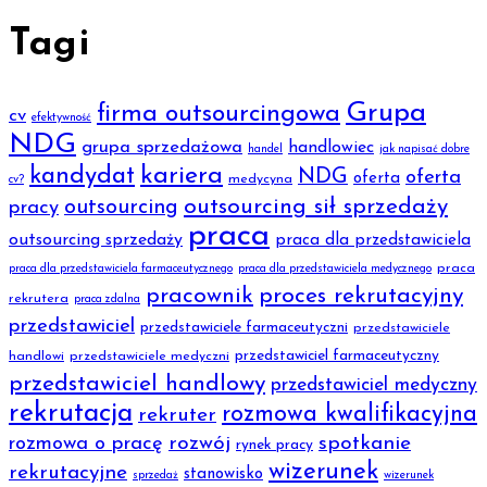
Tagi
Grupa
firma outsourcingowa
cv
efektywność
NDG
grupa sprzedażowa
handlowiec
handel
jak napisać dobre
kariera
kandydat
NDG
oferta
oferta
medycyna
cv?
outsourcing sił sprzedaży
outsourcing
pracy
praca
outsourcing sprzedaży
praca dla przedstawiciela
praca
praca dla przedstawiciela farmaceutycznego
praca dla przedstawiciela medycznego
pracownik
proces rekrutacyjny
rekrutera
praca zdalna
przedstawiciel
przedstawiciele farmaceutyczni
przedstawiciele
przedstawiciel farmaceutyczny
handlowi
przedstawiciele medyczni
przedstawiciel handlowy
przedstawiciel medyczny
rekrutacja
rozmowa kwalifikacyjna
rekruter
rozmowa o pracę
rozwój
spotkanie
rynek pracy
wizerunek
rekrutacyjne
stanowisko
sprzedaż
wizerunek