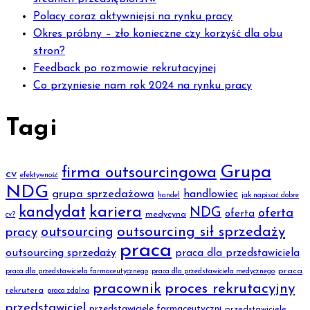
Polacy coraz aktywniejsi na rynku pracy
Okres próbny – zło konieczne czy korzyść dla obu
stron?
Feedback po rozmowie rekrutacyjnej
Co przyniesie nam rok 2024 na rynku pracy
Tagi
Grupa
firma outsourcingowa
cv
efektywność
NDG
grupa sprzedażowa
handlowiec
handel
jak napisać dobre
kariera
kandydat
NDG
oferta
oferta
medycyna
cv?
outsourcing sił sprzedaży
outsourcing
pracy
praca
outsourcing sprzedaży
praca dla przedstawiciela
praca
praca dla przedstawiciela farmaceutycznego
praca dla przedstawiciela medycznego
pracownik
proces rekrutacyjny
rekrutera
praca zdalna
przedstawiciel
przedstawiciele farmaceutyczni
przedstawiciele