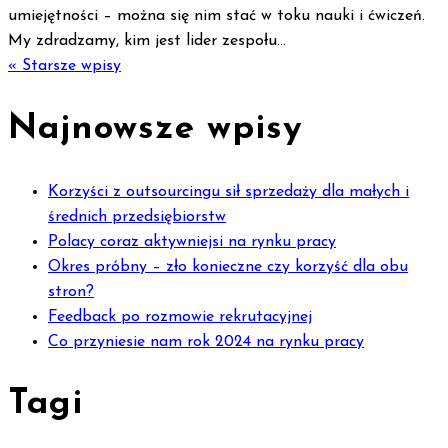
umiejętności – można się nim stać w toku nauki i ćwiczeń.
My zdradzamy, kim jest lider zespołu...
« Starsze wpisy
Najnowsze wpisy
Korzyści z outsourcingu sił sprzedaży dla małych i
średnich przedsiębiorstw
Polacy coraz aktywniejsi na rynku pracy
Okres próbny – zło konieczne czy korzyść dla obu
stron?
Feedback po rozmowie rekrutacyjnej
Co przyniesie nam rok 2024 na rynku pracy
Tagi