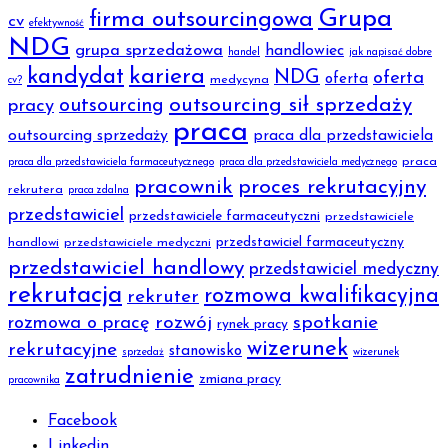
Grupa
firma outsourcingowa
cv
efektywność
NDG
grupa sprzedażowa
handlowiec
handel
jak napisać dobre
kariera
kandydat
NDG
oferta
oferta
medycyna
cv?
outsourcing sił sprzedaży
outsourcing
pracy
praca
outsourcing sprzedaży
praca dla przedstawiciela
praca
praca dla przedstawiciela farmaceutycznego
praca dla przedstawiciela medycznego
pracownik
proces rekrutacyjny
rekrutera
praca zdalna
przedstawiciel
przedstawiciele farmaceutyczni
przedstawiciele
przedstawiciel farmaceutyczny
handlowi
przedstawiciele medyczni
przedstawiciel handlowy
przedstawiciel medyczny
rekrutacja
rozmowa kwalifikacyjna
rekruter
rozmowa o pracę
rozwój
spotkanie
rynek pracy
wizerunek
rekrutacyjne
stanowisko
sprzedaż
wizerunek
zatrudnienie
zmiana pracy
pracownika
Facebook
Linkedin