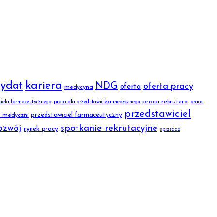
kariera
ydat
NDG
oferta pracy
oferta
medycyna
praca rekrutera
ciela farmaceutycznego
praca dla przedstawiciela medycznego
praca
przedstawiciel
przedstawiciel farmaceutyczny
e medyczni
ozwój
spotkanie rekrutacyjne
rynek pracy
sprzedaż