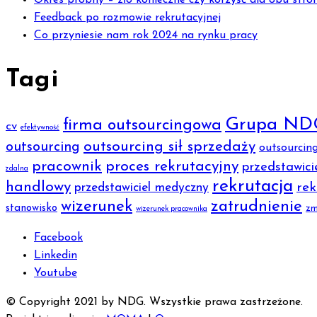
Okres próbny – zło konieczne czy korzyść dla obu stro
Feedback po rozmowie rekrutacyjnej
Co przyniesie nam rok 2024 na rynku pracy
Tagi
Grupa ND
firma outsourcingowa
cv
efektywność
outsourcing sił sprzedaży
outsourcing
outsourcin
pracownik
proces rekrutacyjny
przedstawici
zdalna
rekrutacja
handlowy
rek
przedstawiciel medyczny
wizerunek
zatrudnienie
stanowisko
zm
wizerunek pracownika
Facebook
Linkedin
Youtube
© Copyright 2021 by NDG. Wszystkie prawa zastrzeżone.