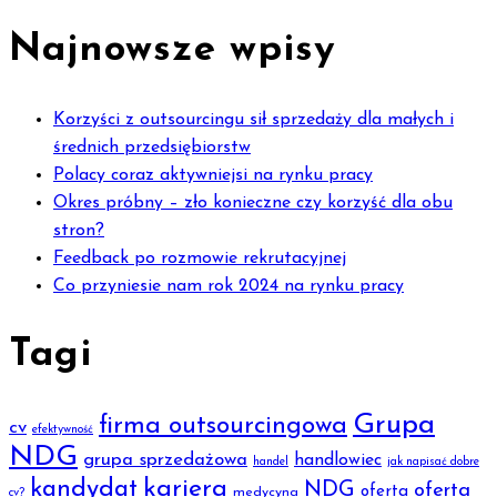
Najnowsze wpisy
Korzyści z outsourcingu sił sprzedaży dla małych i
średnich przedsiębiorstw
Polacy coraz aktywniejsi na rynku pracy
Okres próbny – zło konieczne czy korzyść dla obu
stron?
Feedback po rozmowie rekrutacyjnej
Co przyniesie nam rok 2024 na rynku pracy
Tagi
Grupa
firma outsourcingowa
cv
efektywność
NDG
grupa sprzedażowa
handlowiec
handel
jak napisać dobre
kariera
kandydat
NDG
oferta
oferta
medycyna
cv?