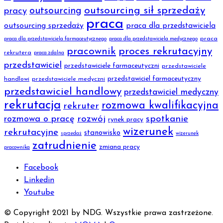
outsourcing sił sprzedaży
outsourcing
pracy
praca
outsourcing sprzedaży
praca dla przedstawiciela
praca
praca dla przedstawiciela farmaceutycznego
praca dla przedstawiciela medycznego
pracownik
proces rekrutacyjny
rekrutera
praca zdalna
przedstawiciel
przedstawiciele farmaceutyczni
przedstawiciele
przedstawiciel farmaceutyczny
handlowi
przedstawiciele medyczni
przedstawiciel handlowy
przedstawiciel medyczny
rekrutacja
rozmowa kwalifikacyjna
rekruter
rozmowa o pracę
rozwój
spotkanie
rynek pracy
wizerunek
rekrutacyjne
stanowisko
sprzedaż
wizerunek
zatrudnienie
zmiana pracy
pracownika
Facebook
Linkedin
Youtube
© Copyright 2021 by NDG. Wszystkie prawa zastrzeżone.