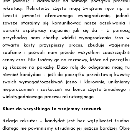
jest jawność i klarowność od samego początku procesu
rekrutacji. Rekruterzy często mają związane ręce np. w
kwestii jawności oferowanego wynagrodzenia, jednak
zawsze starajmy się komunikować nasze oczekiwania i
warunki współpracy najjaśniej jak się da – z pomocą
przychodzą nam choćby widełki wynagrodzenia. Gra w
otwarte karty przyspieszy proces, zbuduje wzajemne
zaufanie i pozwoli nam przede wszystkim zaoszczędzić
cenny czas. Nie traćmy go na rozmowy, które od początku
są skazane na porażkę. Dużo rolę do odegrania mają tu
również kandydaci – jeśli do początku przedstawią kwestię
swoich wymagań/oczekiwań jasno i klarownie, unikniemy
nieporozumień i zaskoczeń na końcu często żmudnego i
wielotygodniowego procesu rekrutacyjnego.
Klucz do wszystkiego to wzajemny szacunek
Relacja rekruter – kandydat jest bez wątpliwości trudna,
dlatego nie powinniśmy utrudniać jej jeszcze bardziej. Obie