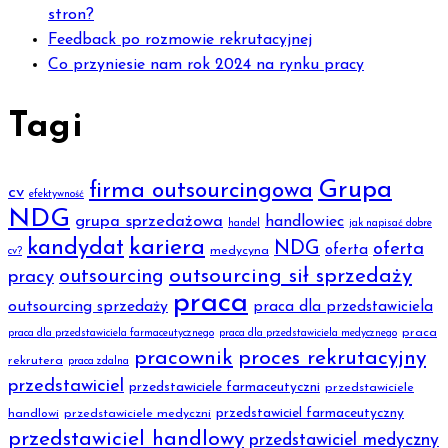
stron?
Feedback po rozmowie rekrutacyjnej
Co przyniesie nam rok 2024 na rynku pracy
Tagi
Grupa
firma outsourcingowa
cv
efektywność
NDG
grupa sprzedażowa
handlowiec
handel
jak napisać dobre
kariera
kandydat
NDG
oferta
oferta
medycyna
cv?
outsourcing sił sprzedaży
outsourcing
pracy
praca
outsourcing sprzedaży
praca dla przedstawiciela
praca
praca dla przedstawiciela farmaceutycznego
praca dla przedstawiciela medycznego
pracownik
proces rekrutacyjny
rekrutera
praca zdalna
przedstawiciel
przedstawiciele farmaceutyczni
przedstawiciele
przedstawiciel farmaceutyczny
handlowi
przedstawiciele medyczni
przedstawiciel handlowy
przedstawiciel medyczny