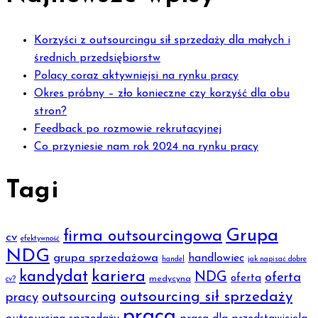
Korzyści z outsourcingu sił sprzedaży dla małych i
średnich przedsiębiorstw
Polacy coraz aktywniejsi na rynku pracy
Okres próbny – zło konieczne czy korzyść dla obu
stron?
Feedback po rozmowie rekrutacyjnej
Co przyniesie nam rok 2024 na rynku pracy
Tagi
Grupa
firma outsourcingowa
cv
efektywność
NDG
grupa sprzedażowa
handlowiec
handel
jak napisać dobre
kariera
kandydat
NDG
oferta
oferta
medycyna
cv?
outsourcing sił sprzedaży
outsourcing
pracy
praca