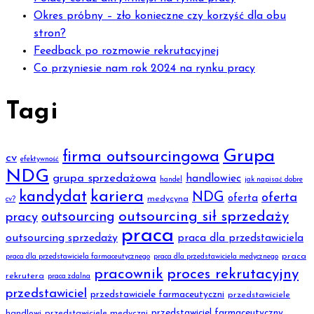
Okres próbny – zło konieczne czy korzyść dla obu
stron?
Feedback po rozmowie rekrutacyjnej
Co przyniesie nam rok 2024 na rynku pracy
Tagi
Grupa
firma outsourcingowa
cv
efektywność
NDG
grupa sprzedażowa
handlowiec
handel
jak napisać dobre
kariera
kandydat
NDG
oferta
oferta
medycyna
cv?
outsourcing sił sprzedaży
outsourcing
pracy
praca
outsourcing sprzedaży
praca dla przedstawiciela
praca
praca dla przedstawiciela farmaceutycznego
praca dla przedstawiciela medycznego
pracownik
proces rekrutacyjny
rekrutera
praca zdalna
przedstawiciel
przedstawiciele farmaceutyczni
przedstawiciele
przedstawiciel farmaceutyczny
handlowi
przedstawiciele medyczni