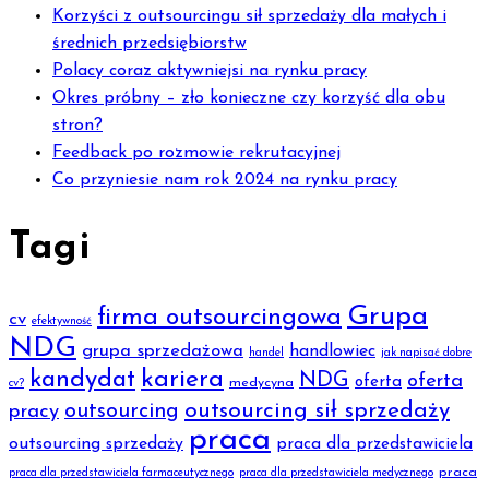
Korzyści z outsourcingu sił sprzedaży dla małych i
średnich przedsiębiorstw
Polacy coraz aktywniejsi na rynku pracy
Okres próbny – zło konieczne czy korzyść dla obu
stron?
Feedback po rozmowie rekrutacyjnej
Co przyniesie nam rok 2024 na rynku pracy
Tagi
Grupa
firma outsourcingowa
cv
efektywność
NDG
grupa sprzedażowa
handlowiec
handel
jak napisać dobre
kariera
kandydat
NDG
oferta
oferta
medycyna
cv?
outsourcing sił sprzedaży
outsourcing
pracy
praca
outsourcing sprzedaży
praca dla przedstawiciela
praca
praca dla przedstawiciela farmaceutycznego
praca dla przedstawiciela medycznego