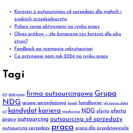
Korzyści z outsourcingu sił sprzedaży dla małych i
średnich przedsiębiorstw
Polacy coraz aktywniejsi na rynku pracy
Okres próbny – zło konieczne czy korzyść dla obu
stron?
Feedback po rozmowie rekrutacyjnej
Co przyniesie nam rok 2024 na rynku pracy
Tagi
Grupa
firma outsourcingowa
cv
efektywność
NDG
grupa sprzedażowa
handlowiec
handel
jak napisać dobre
kariera
kandydat
NDG
oferta
oferta
medycyna
cv?
outsourcing sił sprzedaży
outsourcing
pracy
praca
outsourcing sprzedaży
praca dla przedstawiciela