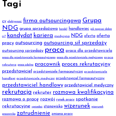
Tagi
Grupa
firma outsourcingowa
cv
efektywność
NDG
grupa sprzedażowa
handlowiec
handel
jak napisać dobre
kariera
kandydat
NDG
oferta
oferta
medycyna
cv?
outsourcing sił sprzedaży
outsourcing
pracy
praca
outsourcing sprzedaży
praca dla przedstawiciela
praca
praca dla przedstawiciela farmaceutycznego
praca dla przedstawiciela medycznego
pracownik
proces rekrutacyjny
rekrutera
praca zdalna
przedstawiciel
przedstawiciele farmaceutyczni
przedstawiciele
przedstawiciel farmaceutyczny
handlowi
przedstawiciele medyczni
przedstawiciel handlowy
przedstawiciel medyczny
rekrutacja
rozmowa kwalifikacyjna
rekruter
rozmowa o pracę
rozwój
spotkanie
rynek pracy
wizerunek
rekrutacyjne
stanowisko
sprzedaż
wizerunek
zatrudnienie
zmiana pracy
pracownika