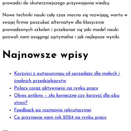
prowadzi do skuteczniejszego przyswajania wiedzy.
Nowe techniki nauki cały czas mocno się rozwijają, warto w
swojej firmie poszukać alternatyw dla klasycznie
prowadzonych szkoleń i przekonać się jaki model nauki
pozwoli nam osiągnąć optymalne i jak najlepsze wyniki.
Najnowsze wpisy
Korzyści z outsourcingu sił sprzedaży dla małych i
średnich przedsiębiorstw
Polacy coraz aktywniejsi na rynku pracy
Okres próbny – zło konieczne czy korzyść dla obu
stron?
Feedback po rozmowie rekrutacyjnej
Co przyniesie nam rok 2024 na rynku pracy