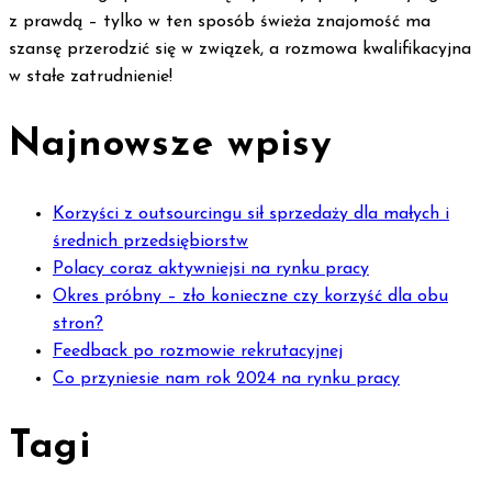
z prawdą – tylko w ten sposób świeża znajomość ma
szansę przerodzić się w związek, a rozmowa kwalifikacyjna
w stałe zatrudnienie!
Najnowsze wpisy
Korzyści z outsourcingu sił sprzedaży dla małych i
średnich przedsiębiorstw
Polacy coraz aktywniejsi na rynku pracy
Okres próbny – zło konieczne czy korzyść dla obu
stron?
Feedback po rozmowie rekrutacyjnej
Co przyniesie nam rok 2024 na rynku pracy
Tagi