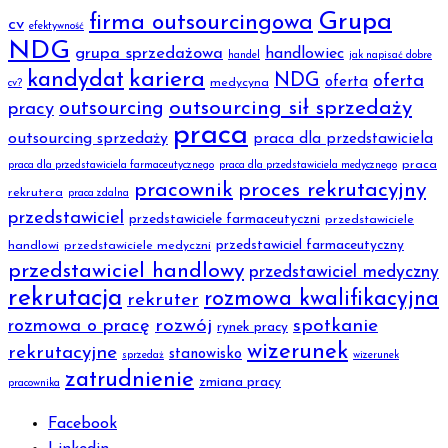
Grupa
firma outsourcingowa
cv
efektywność
NDG
grupa sprzedażowa
handlowiec
handel
jak napisać dobre
kariera
kandydat
NDG
oferta
oferta
medycyna
cv?
outsourcing sił sprzedaży
outsourcing
pracy
praca
outsourcing sprzedaży
praca dla przedstawiciela
praca
praca dla przedstawiciela farmaceutycznego
praca dla przedstawiciela medycznego
pracownik
proces rekrutacyjny
rekrutera
praca zdalna
przedstawiciel
przedstawiciele farmaceutyczni
przedstawiciele
przedstawiciel farmaceutyczny
handlowi
przedstawiciele medyczni
przedstawiciel handlowy
przedstawiciel medyczny
rekrutacja
rozmowa kwalifikacyjna
rekruter
rozmowa o pracę
rozwój
spotkanie
rynek pracy
wizerunek
rekrutacyjne
stanowisko
sprzedaż
wizerunek
zatrudnienie
zmiana pracy
pracownika
Facebook