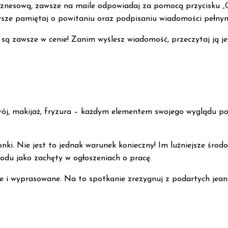
 biznesową, zawsze na maile odpowiadaj za pomocą przycisku „
zawsze pamiętaj o powitaniu oraz podpisaniu wiadomości pełny
są zawsze w cenie! Zanim wyślesz wiadomość, przeczytaj ją jes
trój, makijaż, fryzura – każdym elementem swojego wyglądu 
nki. Nie jest to jednak warunek konieczny! Im luźniejsze środ
odu jako zachęty w ogłoszeniach o pracę.
e i wyprasowane. Na to spotkanie zrezygnuj z podartych jean