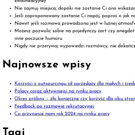
kwalifikacyjnej!
Nie zajmuj miejsca, dopóki nie zostanie Ci ono wskaz
Jeśli zaproponowany zostanie Ci napój, poproś o jak n
Nawet jeśli rozmowa prowadzona jest w luźnej atmosfe
Możesz pozwolić sobie na pojedynczy żart czy anegdot
inne poczucie humoru.
Nigdy nie przerywaj wypowiedzi rozmówcy, nie dokańczaj
Najnowsze wpisy
Korzyści z outsourcingu sił sprzedaży dla małych i śred
Polacy coraz aktywniejsi na rynku pracy
Okres próbny – zło konieczne czy korzyść dla obu stro
Feedback po rozmowie rekrutacyjnej
Co przyniesie nam rok 2024 na rynku pracy
Tagi