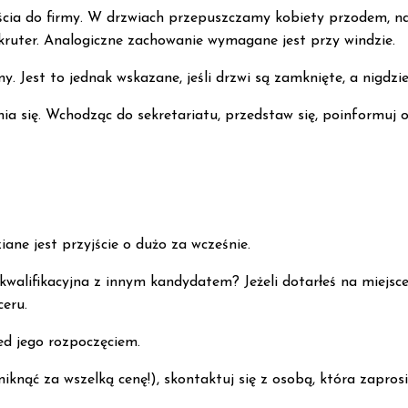
cia do firmy. W drzwiach przepuszczamy kobiety przodem, n
rekruter. Analogiczne zachowanie wymagane jest przy windzie.
y. Jest to jednak wskazane, jeśli drzwi są zamknięte, a nigdz
ia się. Wchodząc do sekretariatu, przedstaw się, poinformuj o 
ane jest przyjście o dużo za wcześnie.
walifikacyjna z innym kandydatem? Jeżeli dotarłeś na miejsc
ceru.
ed jego rozpoczęciem.
 uniknąć za wszelką cenę!), skontaktuj się z osobą, która zapro